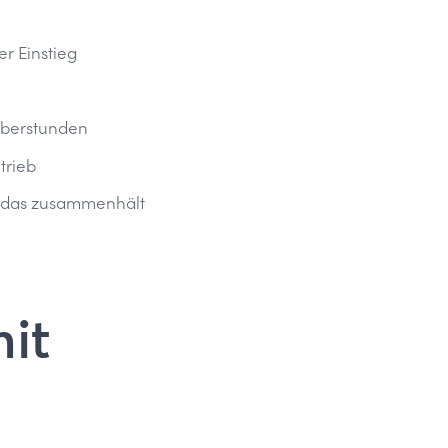
er Einstieg
Überstunden
trieb
, das zusammenhält
it