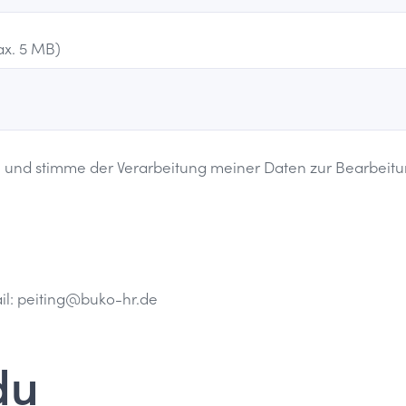
ax. 5 MB)
 und stimme der Verarbeitung meiner Daten zur Bearbeit
il:
peiting@buko-hr.de
du