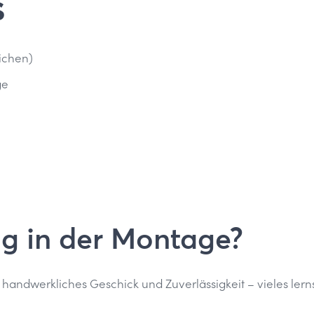
s
eichen)
ge
ng in der Montage?
d handwerkliches Geschick und Zuverlässigkeit – vieles lerns